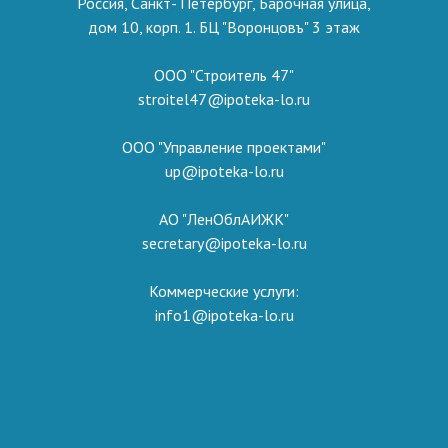
Россия, Санкт- Петербург, Барочная улица,
дом 10, корп. 1. БЦ "Воронцовъ" 3 этаж
ООО "Строитель 47"
stroitel47@ipoteka-lo.ru
ООО "Управление проектами"
up@ipoteka-lo.ru
АО "ЛенОблАИЖК"
secretary@ipoteka-lo.ru
Коммерческие услуги:
info1@ipoteka-lo.ru