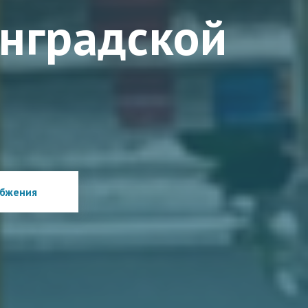
нградской
абжения