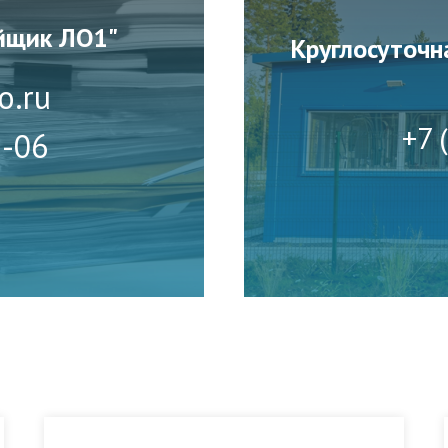
йщик ЛО1"
Круглосуточн
o.ru
+7 
1-06